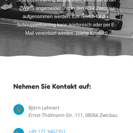
ZWIKS angemeldet und in den ASV Zwickau
aufgenommen werden. Ein Termin für das
Schnuppertraining kann telefonisch oder per E-
Mail vereinbart werden.
(siehe Kontakt)
Nehmen Sie Kontakt auf:
Björn Lehnert

Ernst-Thälmann-Str. 111, 08066 Zwickau
+49 171 3462351